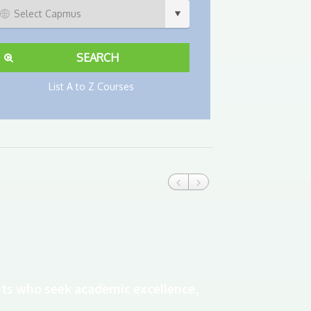
List A to Z Courses
nts who seek academic excellence,