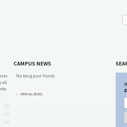
Lo
ad
CAMPUS NEWS
SEA
rses
No blog post found.
 all
O
inks
g
VIEW ALL BLOGS
(2)
(1)
(2)