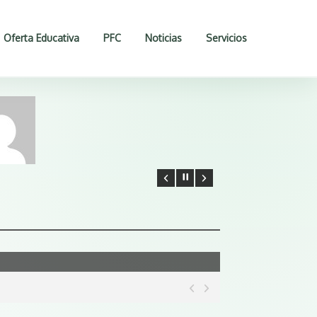
Oferta Educativa
PFC
Noticias
Servicios
Read More
ture until.
Lorem ipsum dolor