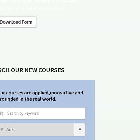
rem ipsum dolor sit amet, consectetur
ipis elituis pretium vulputate erat.
Download Form
RCH OUR NEW COURSES
ur courses are applied,innovative and
rounded in the real world.