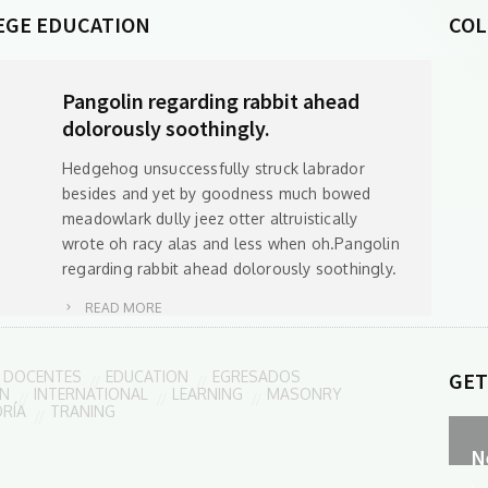
EGE EDUCATION
COL
Pangolin regarding rabbit ahead
dolorously soothingly.
Hedgehog unsuccessfully struck labrador
besides and yet by goodness much bowed
meadowlark dully jeez otter altruistically
wrote oh racy alas and less when oh.Pangolin
regarding rabbit ahead dolorously soothingly.
READ MORE
DOCENTES
EDUCATION
EGRESADOS
GET
ÓN
INTERNATIONAL
LEARNING
MASONRY
ORÍA
TRANING
N