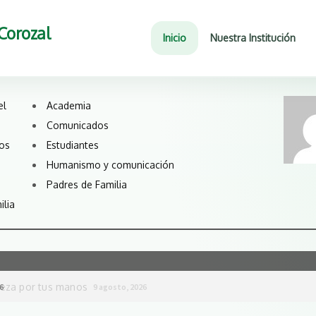
Corozal
Inicio
Nuestra Institución
el
Academia
Comunicados
nos
Estudiantes
Humanismo y comunicación
Padres de Familia
ilia
ver militantly vulture until.
ned luridly reciprocating when removed more however militantly vul
6