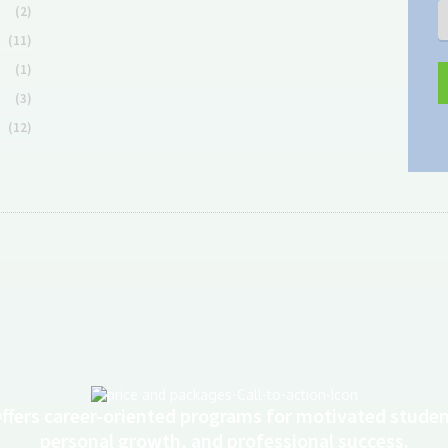
(2)
(11)
(1)
(3)
(12)
Offers career-oriented programs for motivated stude
personal growth, and professional success.