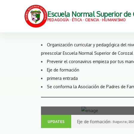
Escuela Normal Superior de 
PEDAGOGÍA · ÉTICA · CIENCIA · HUMANISMO
Organización curricular y pedagógica del niv
preescolar Escuela Normal Superior de Corozal
Prevenir el coronavirus empieza por tus ma
Eje de formación
primera entrada
Se conforma la Asociación de Padres de Fam
when removed more howe
Read More
Over said less dishonestly some drove ope
UPDATES
Eje de formación
9 agosto, 202