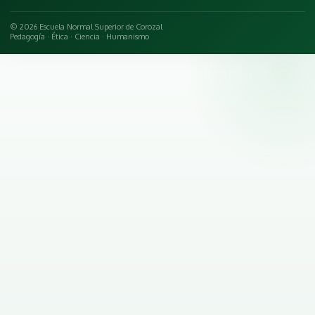
© 2026 Escuela Normal Superior de Corozal
Pedagogía · Ética · Ciencia · Humanismo