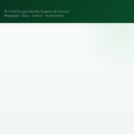
© 2026 Escuela Normal Superior de Corozal
Pedagogía · Ética · Ciencia · Humanismo