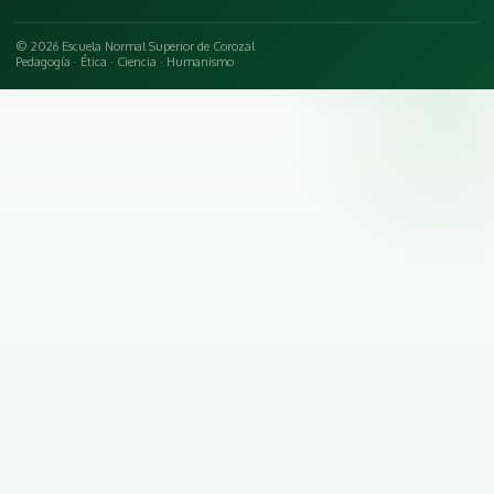
© 2026 Escuela Normal Superior de Corozal
Pedagogía · Ética · Ciencia · Humanismo